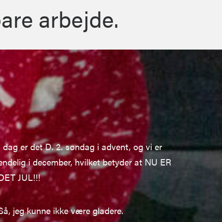
bare arbejde.
I dag er det D. 2. søndag i advent, og vi er
endelig i december, hvilket betyder at NU ER
DET JUL!!!
Så, jeg kunne ikke være gladere.