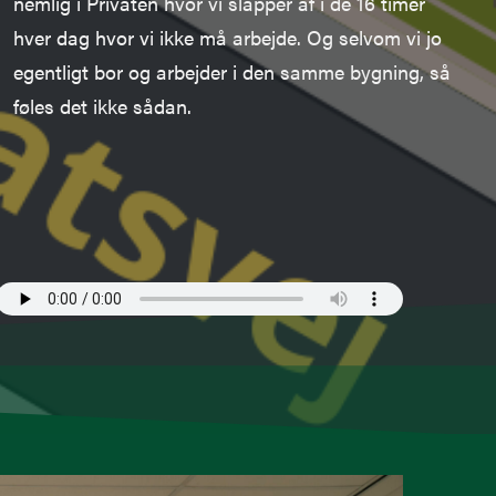
nemlig i Privaten hvor vi slapper af i de 16 timer
hver dag hvor vi ikke må arbejde.
Og selvom vi jo
egentligt bor og arbejder i den samme bygning, så
føles det ikke
sådan.