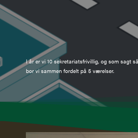
I år er vi 10 sekretariatsfrivillig,
og som sagt s
bor vi sammen fordelt på 5 værelser.