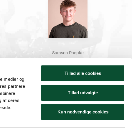
Samson Paepke
60 40 20 01
dk
sap@skoleelever.dk
Tillad alle cookies
ale medier og
, weekend og helligdage: Lukket
ores partnere
Tillad udvalgte
ombinere
g af deres
eside.
Kun nødvendige cookies
formål er at skabe ‘Det gode skoleliv’ gennem en
et.