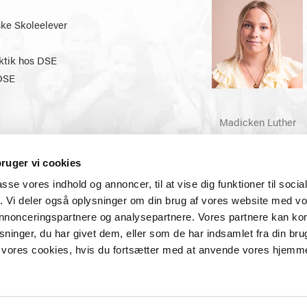
e Skoleelever
ktik hos DSE
DSE
Madicken Luther
60 40 20 00
formand@skoleelever.
ruger vi cookies
passe vores indhold og annoncer, til at vise dig funktioner til soci
09:00 – 12:00 samt 12:30 – 15:00 • Torsdag: 09:00 – 11:00 • Fredag
fik. Vi deler også oplysninger om din brug af vores website med v
 annonceringspartnere og analysepartnere. Vores partnere kan k
ninger, du har givet dem, eller som de har indsamlet fra din bru
il vores cookies, hvis du fortsætter med at anvende vores hjemm
g interesseorganisation for skoleelever i Danmark. Organisationens 
 interesser overfor politikere, presse og interessenter på skoleområd