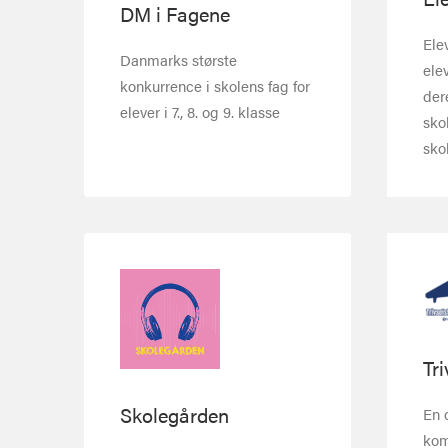
DM i Fagene
Ele
Danmarks største
ele
konkurrence i skolens fag for
der
elever i 7., 8. og 9. klasse
sko
sko
Tr
Skolegården
En 
kom