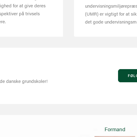
ighed for at give deres
undervisningsmiljørepræ
spektiver på trivsels
(UMR) er vigtigt for at sik
ere.
det gode undervisningsmi
FØL
 de danske grundskoler!
Formand