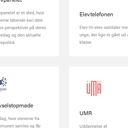
vpanelet er et sted, hvor
Elevtelefonen
verne løbende kan dele
Elev-til-elev-samtaler m
es perspektiver på deres
unge, der lige er gået ud a
ledag og den aktuelle
klasse
lepolitik
ivselstopmøde
UMR
dag, hvor eleverne fra
munen samles og får
Uddannelse af