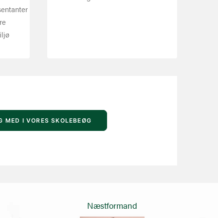
sentanter
re
ljø
G MED I VORES SKOLEBEØG
Næstformand