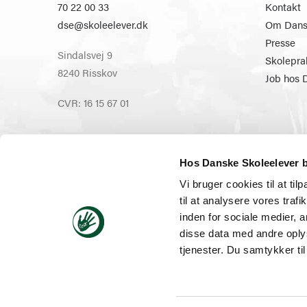
70 22 00 33
Kontakt
dse@skoleelever.dk
Om Dansk
Presse
Sindalsvej 9
Skolepra
8240 Risskov
Job hos 
CVR: 16 15 67 01
Hos Danske Skoleelever b
Vi bruger cookies til at til
Åbningstider hovedtelefonen:
• Mandag – Onsdag: 
til at analysere vores tra
inden for sociale medier,
disse data med andre oplys
tjenester. Du samtykker t
Danske Skoleelever (DSE) er en partipolitisk uafhængi
organisation ‘Af og for elever’. DSE varetager elevernes