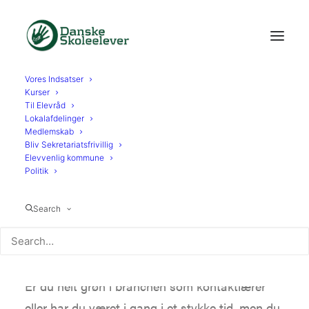
Vores Indsatser
Kurser
Til Elevråd
Lokalafdelinger
Kontaktlæreruddannelse
Medlemskab
Bliv Sekretariatsfrivillig
Elevvenlig kommune
Politik
Search
Er du helt grøn i branchen som kontaktlærer
eller har du været i gang i et stykke tid, men du