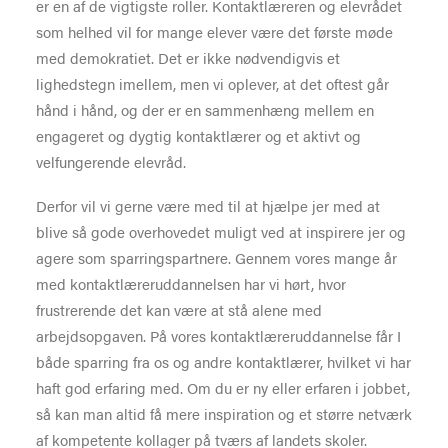
er en af de vigtigste roller. Kontaktlæreren og elevrådet
som helhed vil for mange elever være det første møde
med demokratiet. Det er ikke nødvendigvis et
lighedstegn imellem, men vi oplever, at det oftest går
hånd i hånd, og der er en sammenhæng mellem en
engageret og dygtig kontaktlærer og et aktivt og
velfungerende elevråd.
Derfor vil vi gerne være med til at hjælpe jer med at
blive så gode overhovedet muligt ved at inspirere jer og
agere som sparringspartnere. Gennem vores mange år
med kontaktlæreruddannelsen har vi hørt, hvor
frustrerende det kan være at stå alene med
arbejdsopgaven. På vores kontaktlæreruddannelse får I
både sparring fra os og andre kontaktlærer, hvilket vi har
haft god erfaring med. Om du er ny eller erfaren i jobbet,
så kan man altid få mere inspiration og et større netværk
af kompetente kollager på tværs af landets skoler.