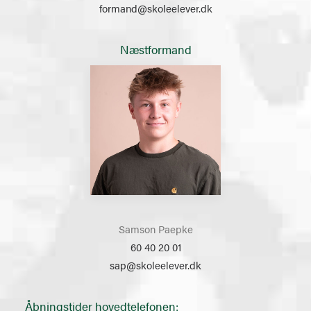
formand@skoleelever.dk
Næstformand
Samson Paepke
60 40 20 01
sap@skoleelever.dk
Åbningstider hovedtelefonen: