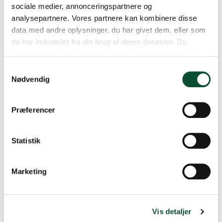
sociale medier, annonceringspartnere og
Tid og sted
analysepartnere. Vores partnere kan kombinere disse
data med andre oplysninger, du har givet dem, eller som
de har indsamlet fra din brug af deres tjenester. Du
Tid og sted aftales ved booking.
samtykker til vores cookies, hvis du fortsætter med at
Uddannelsesdagene varer typisk fra 09:00 –
anvende vores hjemmeside.
Samtykkevalg
14:00.
Nødvendig
Præferencer
Kommende åbne kontaktlæreruddannelser:
Statistik
København 3. Februar, 9-14
Aarhus 5. Februar, 9-14 på Danske
Marketing
Skoleelevers Sekretariat
Vis detaljer