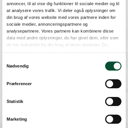
annoncer, til at vise dig funktioner til sociale medier og til
at analysere vores trafik. Vi deler også oplysninger om
din brug af vores website med vores partnere inden for
sociale medier, annonceringspartnere og
Om os
analysepartnere. Vores partnere kan kombinere disse
Kontakt
data med andre oplysninger, du har givet dem, eller som
Om Danske Skoleelever
de har indsamlet fra din brug af deres tjenester. Du
Presse
samtykker til vores cookies, hvis du fortsætter med at
anvende vores hjemmeside.
Skolepraktik hos DSE
Samtykkevalg
Job hos DSE
Nødvendig
Formand
Præferencer
Statistik
Marketing