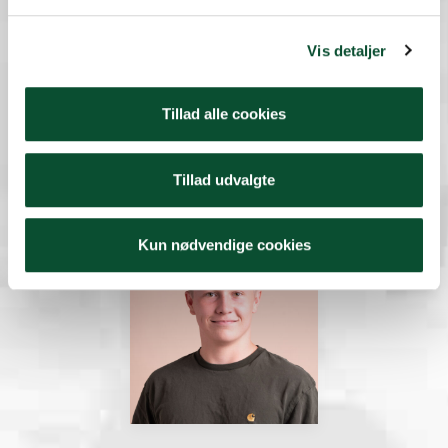
Vis detaljer
Madicken Luther
Tillad alle cookies
60 40 20 00
formand@skoleelever.dk
Tillad udvalgte
Næstformand
Kun nødvendige cookies