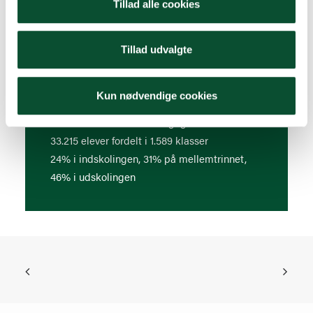
Valgobservatøruddannelse, som finder sted næste gang
Tillad alle cookies
i foråret 2025, og Elevrådsplatformen til elevråd.
Tillad udvalgte
Læs mere om projektet på:
www.valgugen.dk
Kun nødvendige cookies
167 skoler var tilmeldt Valgugen 2024
33.215 elever fordelt i 1.589 klasser
24% i indskolingen, 31% på mellemtrinnet,
46% i udskolingen