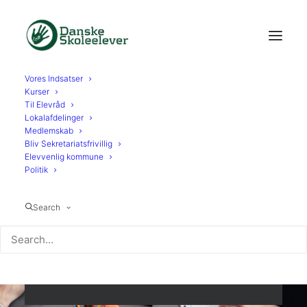
Vores Indsatser
Kurser
Til Elevråd
Lokalafdelinger
Medlemskab
Bliv Sekretariatsfrivillig
Elevvenlig kommune
Politik
Rekordmange
Search
skoler deltog i
Valgugen 2024