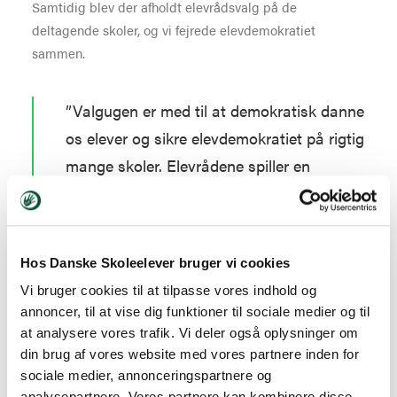
Samtidig blev der afholdt elevrådsvalg på de
deltagende skoler, og vi fejrede elevdemokratiet
sammen.
”Valgugen er med til at demokratisk danne
os elever og sikre elevdemokratiet på rigtig
mange skoler. Elevrådene spiller en
kæmpestor rolle ude på skolerne, og derfor
skal valgene også tages alvorligt,” siger
Caroline Helene Hermansen, formand for
Hos Danske Skoleelever bruger vi cookies
Danske Skoleelever.
Vi bruger cookies til at tilpasse vores indhold og
annoncer, til at vise dig funktioner til sociale medier og til
Det er vigtigt, at børn og unge bliver præsenteret for
at analysere vores trafik. Vi deler også oplysninger om
demokrati og medbestemmelse allerede i grundskolen.
din brug af vores website med vores partnere inden for
sociale medier, annonceringspartnere og
Demokrati er ligesom med alt andet noget, man skal
analysepartnere. Vores partnere kan kombinere disse