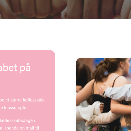
kabet på
be et større fællesskab
e klasseregler.
fællesskabsdage i
al I sende en mail til