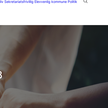
liv Sekretariatsfrivillig
Elevvenlig kommune
Politik
B