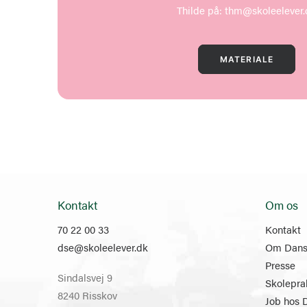
Thilde på:
thm@skoleelever.
MATERIALE
Kontakt
Om os
70 22 00 33
Kontakt
dse@skoleelever.dk
Om Dansk
Presse
Sindalsvej 9
Skolepra
8240 Risskov
Job hos 