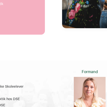
dk
Formand
e Skoleelever
ktik hos DSE
DSE