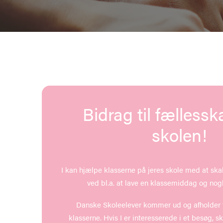
Bidrag til fælless
skolen!
I kan hjælpe klasserne på jeres skole med at ska
ved bl.a. at lave en klassemiddag og nogl
Danske Skoleelever kommer ud og afholder 
klasserne. Hvis I er interesserede i et besøg, sk