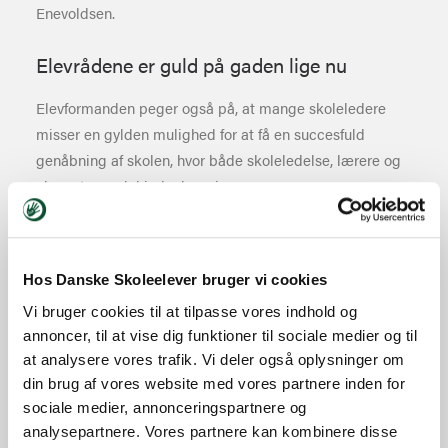
Enevoldsen.
Elevrådene er guld på gaden lige nu
Elevformanden peger også på, at mange skoleledere
misser en gylden mulighed for at få en succesfuld
genåbning af skolen, hvor både skoleledelse, lærere og
elever tager del i planlægningen.
”Skoleledelserne rundt omkring må få øjnene op for, at
elevrådene er en enorm ressource, og at de går glip af et
værdifuldt samarbejde. Jeg opfordrer bare til at få
Hos Danske Skoleelever bruger vi cookies
indkaldt elevrådet til møde hellere i dag end i morgen,
Vi bruger cookies til at tilpasse vores indhold og
med genåbningen øverst på dagsordenen,” siger Thea
annoncer, til at vise dig funktioner til sociale medier og til
Enevoldsen.
at analysere vores trafik. Vi deler også oplysninger om
din brug af vores website med vores partnere inden for
sociale medier, annonceringspartnere og
analysepartnere. Vores partnere kan kombinere disse