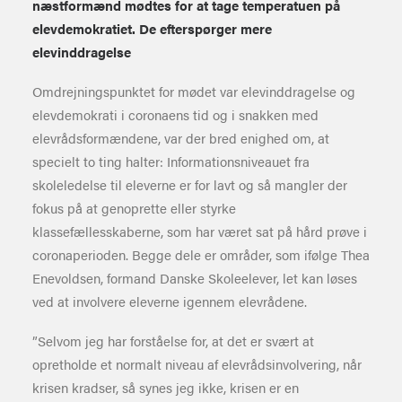
næstformænd mødtes for at tage temperatuen på
elevdemokratiet. De efterspørger mere
elevinddragelse
Omdrejningspunktet for mødet var elevinddragelse og
elevdemokrati i coronaens tid og i snakken med
elevrådsformændene, var der bred enighed om, at
specielt to ting halter: Informationsniveauet fra
skoleledelse til eleverne er for lavt og så mangler der
fokus på at genoprette eller styrke
klassefællesskaberne, som har været sat på hård prøve i
coronaperioden. Begge dele er områder, som ifølge Thea
Enevoldsen, formand Danske Skoleelever, let kan løses
ved at involvere eleverne igennem elevrådene.
”Selvom jeg har forståelse for, at det er svært at
opretholde et normalt niveau af elevrådsinvolvering, når
krisen kradser, så synes jeg ikke, krisen er en