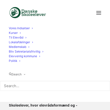
Vores Indsatser
Kurser
Til Elevråd
Lokalafdelinger
Elevrådsformænd:
Medlemskab
Bliv Sekretariatsfrivillig
Involver os i
Elevvenlig kommune
Politik
genåbningen
Search
Temperaturen er for lav og der er næsten ingen puls
på elevdemokratiet under coronakrisen. Sådan var
konklusionen på en workshop arrangeret af Danske
Skoleelever, hvor elevrådsformænd og -