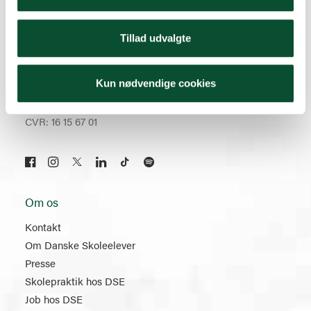
70 22 00 33
Tillad udvalgte
dse@skoleelever.dk
Sindalsvej 9
Kun nødvendige cookies
8240 Risskov
CVR: 16 15 67 01
Om os
Kontakt
Om Danske Skoleelever
Presse
Skolepraktik hos DSE
Job hos DSE