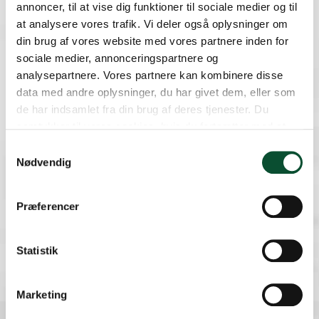
annoncer, til at vise dig funktioner til sociale medier og til
at analysere vores trafik. Vi deler også oplysninger om
din brug af vores website med vores partnere inden for
sociale medier, annonceringspartnere og
Om os
analysepartnere. Vores partnere kan kombinere disse
Kontakt
data med andre oplysninger, du har givet dem, eller som
Om Danske Skoleelever
de har indsamlet fra din brug af deres tjenester. Du
Presse
samtykker til vores cookies, hvis du fortsætter med at
Skolepraktik hos DSE
anvende vores hjemmeside.
Samtykkevalg
Job hos DSE
Nødvendig
Formand
Præferencer
Statistik
Marketing