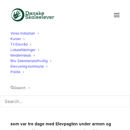
Vores Indsatser
Kurser
Til Elevråd
Lokalafdelinger
28. OKT. 2021
Medlemskab
Bliv Sekretariatsfrivillig
Elevvenlig kommune
MILLES DAGBOG FRA DSE
Politik
TURNÉEN MED ELEVPAGTEN
Search
Mille Borgen Mikkelsen (formand, Danske
Skoleelever) har skrevet dagbog fra DSE Turnéen,
som var tre dage med Elevpagten under armen og