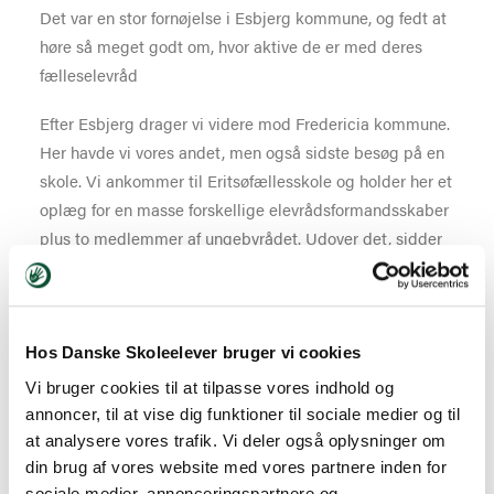
Det var en stor fornøjelse i Esbjerg kommune, og fedt at
høre så meget godt om, hvor aktive de er med deres
fælleselevråd
Efter Esbjerg drager vi videre mod Fredericia kommune.
Her havde vi vores andet, men også sidste besøg på en
skole. Vi ankommer til Eritsøfællesskole og holder her et
oplæg for en masse forskellige elevrådsformandsskaber
plus to medlemmer af ungebyrådet. Udover det, sidder
borgmesteren Steen Wrist og formanden for børne- og
skoleudvalget Ole Steen Hansen.
Vi sluttede besøget godt af i Fredericia, og var positivt
Hos Danske Skoleelever bruger vi cookies
glade for mange af de gode initiativer, de har gjort for
Vi bruger cookies til at tilpasse vores indhold og
mere Elevinddragelse i kommune, blandt at holde 4
annoncer, til at vise dig funktioner til sociale medier og til
elevrådstopmøder, sammen med nogen af
at analysere vores trafik. Vi deler også oplysninger om
lokalpolitikerne.
din brug af vores website med vores partnere inden for
sociale medier, annonceringspartnere og