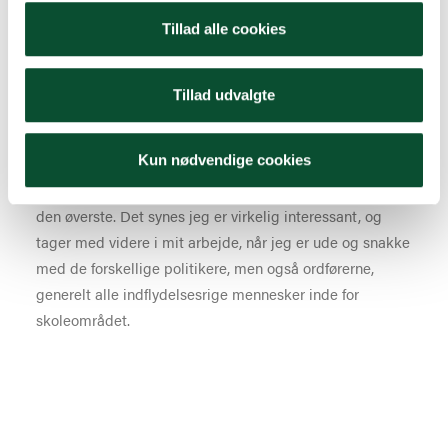
fælleselevrådet Nanna. Vi snakker om elevpagten, og
Tillad alle cookies
om de gode initiativer, de har fået gjort for mere
Elevinddragelse i deres kommune
Tillad udvalgte
Til disse fem besøg i dag, synes jeg det har været meget
interessant at følge med i de forskellige måder, som de
Kun nødvendige cookies
alle prioriteret på. Nogen jeg virkelig har biddet mærke
i, det er at rigtig mange sætter faglighed for alle som
den øverste. Det synes jeg er virkelig interessant, og
tager med videre i mit arbejde, når jeg er ude og snakke
med de forskellige politikere, men også ordførerne,
generelt alle indflydelsesrige mennesker inde for
skoleområdet.