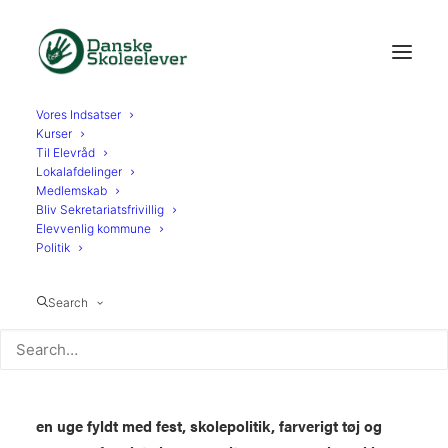
Vores Indsatser
Kurser
Til Elevråd
Lokalafdelinger
20. SEP. 2021
Medlemskab
Bliv Sekretariatsfrivillig
Elevvenlig kommune
Nu har vi sat elevrådenes valguge i
Politik
gang
Search
I morges sagde vores værter for første gang
velkommen til valgugen. Og med det satte de gang i
en uge fyldt med fest, skolepolitik, farverigt tøj og