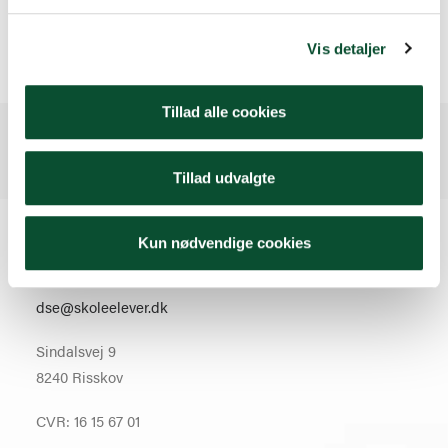
LÆS MERE
Vis detaljer
Tillad alle cookies
Tillad udvalgte
Kontakt
Kun nødvendige cookies
70 22 00 33
dse@skoleelever.dk
Sindalsvej 9
8240 Risskov
CVR: 16 15 67 01