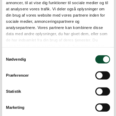
får valgt dem på en ordentlig måde.
annoncer, til at vise dig funktioner til sociale medier og til
at analysere vores trafik. Vi deler også oplysninger om
Vores formand, Mille Mikkelsen, som i dag har budt
din brug af vores website med vores partnere inden for
velkommen til jer alle sammen, glæder sig også til at se,
sociale medier, annonceringspartnere og
hvordan jeres dage bliver.
analysepartnere. Vores partnere kan kombinere disse
data med andre oplysninger, du har givet dem, eller som
”Det bliver en festuge! Jeg glæder mig til at følge med i
de har indsamlet fra din brug af deres tjenester. Du
alle de aktiviteter, der kommer til at foregå ude på
samtykker til vores cookies, hvis du fortsætter med at
skolerne” siger Mille.
anvende vores hjemmeside.
Samtykkevalg
Nødvendig
Præferencer
Hvis du har lyst til at læse mere om Valgugen eller se
Statistik
med på vores streams, kan du trykke på knappen
herunder:
Marketing