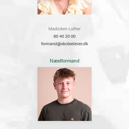
Madicken Luther
60 40 20 00
formand@skoleelever.dk
Næstformand