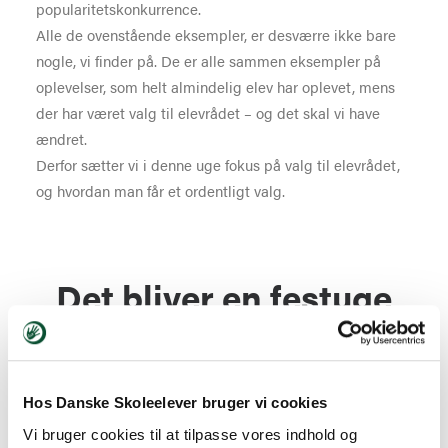
popularitetskonkurrence.
Alle de ovenstående eksempler, er desværre ikke bare
nogle, vi finder på. De er alle sammen eksempler på
oplevelser, som helt almindelig elev har oplevet, mens
der har været valg til elevrådet – og det skal vi have
ændret.
Derfor sætter vi i denne uge fokus på valg til elevrådet,
og hvordan man får et ordentligt valg.
Det bliver en festuge
Vi håber, I får en rigtig god uge, hvor I får snakket om,
Hos Danske Skoleelever bruger vi cookies
hvor vigtigt det er, at vi får valgt nogle elevråd – og at vi
Vi bruger cookies til at tilpasse vores indhold og