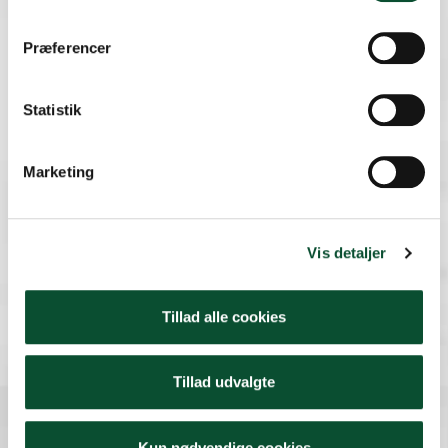
Om os
Præferencer
Kontakt
Statistik
Om Danske Skoleelever
Presse
Skolepraktik hos DSE
Marketing
Job hos DSE
Formand
Vis detaljer
Tillad alle cookies
Tillad udvalgte
Kun nødvendige cookies