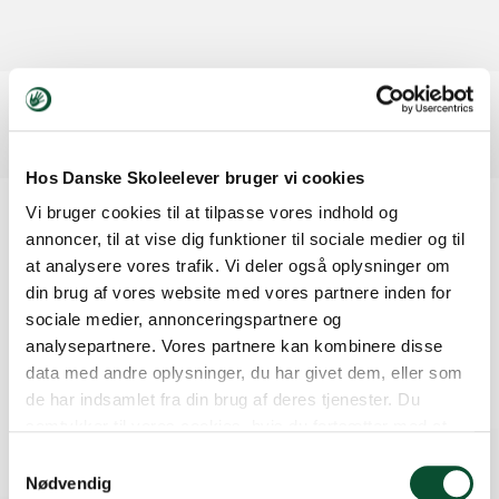
Hos Danske Skoleelever bruger vi cookies
Vi bruger cookies til at tilpasse vores indhold og
Kontakt
annoncer, til at vise dig funktioner til sociale medier og til
at analysere vores trafik. Vi deler også oplysninger om
70 22 00 33
din brug af vores website med vores partnere inden for
dse@skoleelever.dk
sociale medier, annonceringspartnere og
Sindalsvej 9
analysepartnere. Vores partnere kan kombinere disse
data med andre oplysninger, du har givet dem, eller som
8240 Risskov
de har indsamlet fra din brug af deres tjenester. Du
CVR: 16 15 67 01
samtykker til vores cookies, hvis du fortsætter med at
anvende vores hjemmeside.
Samtykkevalg
Nødvendig