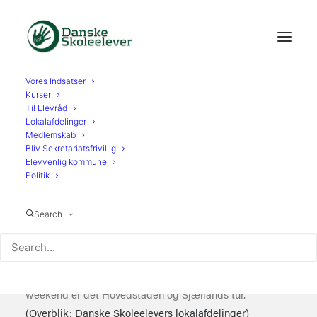
Vores Indsatser
Kurser
Til Elevråd
Lokalafdelinger
Medlemskab
Bliv Sekretariatsfrivillig
Elevvenlig kommune
Politik
Vi har hos Danske Skoleelever i weekenden holdt vores
første omgang af Regionsweekender, hvor medlemmer
Search
fra vores 17 lokalafdelinger mødes med
lokalafdelingerne i samme region.
I denne weekenden blev der afviklet regionsweekender i
Nordjylland, Midtjylland og Region Syd – kommende
weekend er det Hovedstaden og Sjællands tur.
(Overblik: Danske Skoleelevers lokalafdelinger)