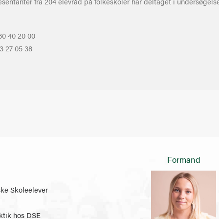
entanter fra 204 elevråd på folkeskoler har deltaget i undersøgels
60 40 20 00
3 27 05 38
Formand
e Skoleelever
ktik hos DSE