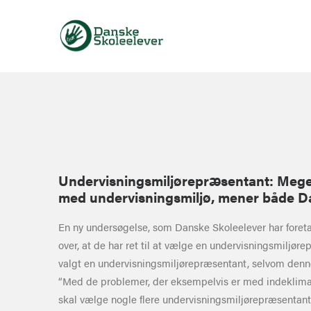
Undervisningsmiljørepræsentant:
Meget
med undervisningsmiljø, mener både D
En ny undersøgelse, som Danske Skoleelever har foretag
over, at de har ret til at vælge en undervisningsmiljør
valgt en undervisningsmiljørepræsentant, selvom denne
“Med de problemer, der eksempelvis er med indeklimaet p
skal vælge nogle flere undervisningsmiljørepræsentant