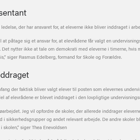
sentant
 ledelse, der har ansvaret for, at eleverne ikke bliver inddraget i a
l at påtage sig et ansvar for, at elevrådene får valgt en undervisni
 Det nytter ikke at tale om demokrati med eleverne i timerne, hvis 
is,” siger Rasmus Edelberg, formand for Skole og Forældre.
nddraget
omfang der faktisk bliver valgt elever til posten som elevernes under
el af elevrådene er blevet inddraget i den lovpligtige undervisnings
øarbejdet. Jeg vil opfordre de skoler, der allerede inddrager eleverne 
d i sikkerhedsgrupper og andet relevant arbejde. De andre skoler bl
 i skolen,” siger Thea Enevoldsen