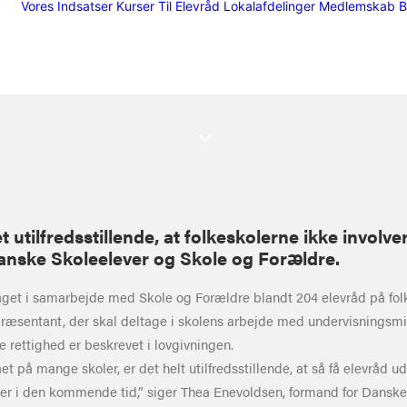
Vores Indsatser
Kurser
Til Elevråd
Lokalafdelinger
Medlemskab
B
 utilfredsstillende, at folkeskolerne ikke involver
anske Skoleelever og Skole og Forældre.
et i samarbejde med Skole og Forældre blandt 204 elevråd på folkesk
epræsentant, der skal deltage i skolens arbejde med undervisningsmilj
 rettighed er beskrevet i lovgivningen.
å mange skoler, er det helt utilfredsstillende, at så få elevråd udn
er i den kommende tid,” siger Thea Enevoldsen, formand for Danske