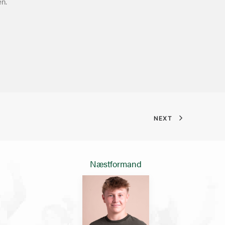
en.
NEXT
Næstformand