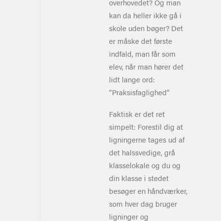
overhovedet? Og man
kan da heller ikke gå i
skole uden bøger? Det
er måske det første
indfal
d, man får som
elev, når man hører det
lidt lange ord:
”Praksisfaglighed”
Faktisk er det ret
simpelt:
F
orestil dig at
ligningerne tages ud af
det halssvedige, grå
klasselokale og du og
din klasse i stedet
besøger en håndværker,
som hver dag bruger
ligninger og