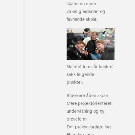
skabe en mere
virkelighedsnær og
favnende skole.
Notatet foreslår konkret
seks følgende
punkter:
Stærkere åben skole
Mere projektorienteret
undervisning og ny
prøveform
Det praksisfaglige fag
Flere fag ind i